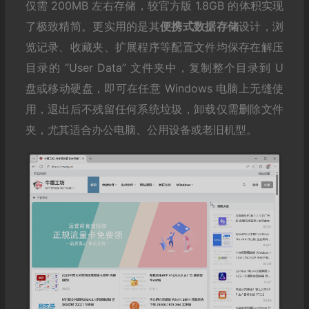
仅需 200MB 左右存储，较官方版 1.8GB 的体积实现
了极致精简。更实用的是其
便携式数据存储
设计，浏
览记录、收藏夹、扩展程序等配置文件均保存在解压
目录的 “User Data” 文件夹中，复制整个目录到 U
盘或移动硬盘，即可在任意 Windows 电脑上无缝使
用，退出后不残留任何系统垃圾，卸载仅需删除文件
夹，尤其适合办公电脑、公用设备或老旧机型。