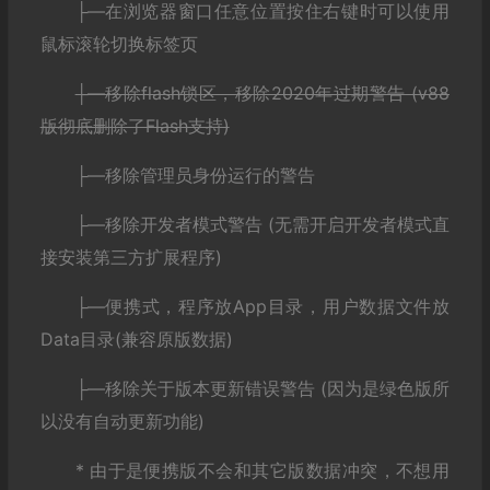
├—在浏览器窗口任意位置按住右键时可以使用
鼠标滚轮切换标签页
├—移除flash锁区，移除2020年过期警告 (v88
版彻底删除了Flash支持)
├—移除管理员身份运行的警告
├—移除开发者模式警告 (无需开启开发者模式直
接安装第三方扩展程序)
├—便携式，程序放App目录，用户数据文件放
Data目录(兼容原版数据)
├—移除关于版本更新错误警告 (因为是绿色版所
以没有自动更新功能)
* 由于是便携版不会和其它版数据冲突，不想用