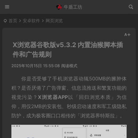
牛盾工坊
首页
安卓软件
网页浏览
X浏览器谷歌版v5.3.2 内置油猴脚本插
件和广告规则
2025年10月15日 15:55:08
阅读模式
你是否受够了手机浏览器动辄500MB的臃肿体
积？是否厌倦了广告弹窗、信息流推送和繁复功能的
视觉污染？‌
X浏览器APP
‌以「回归浏览本质」为信
仰，用仅2MB的安装包、秒级启动速度和军工级隐私
防护，成为极客圈口口相传的「浏览器界特斯拉」。