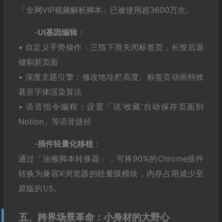
「全网VIP视频解析脚本」已被使用超3600万次。
-‌
UI基因编辑
‌：
• 自定义手势操作：三指下滑关闭标签页，长按后退
键刷新页面
• 深度主题引擎：修改地址栏高度、标签页动画特效
甚至字体渲染算法
• 语音指令编程：设置「说‘收藏’自动保存页面到
Notion」等语音捷径
-‌
插件轻量化移植
‌：
通过「油猴脚本转换器」，可将90%的Chrome插件
转换为兼容X浏览器的轻量级模块，内存占用减少至
原版的1/5。
五、跨界场景革命：小身材的大野心