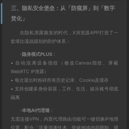
三、隐私安全堡垒：从「防窥屏」到「数字
焚化」
在隐私泄露频发的时代，X浏览器APP打造了一
套堪比谍战级别的防护体系：
-‌
隐身模式PLUS
‌：
• 自动混淆设备指纹（修改Canvas指纹、屏蔽
WebRTC IP泄露）
• 每次退出时粉碎所有历史记录、Cookie及缓存
• 支持创建多身份容器，工作、生活、娱乐账号彻底
隔离
-‌
本地AI代理墙
‌：
无需连接VPN，内置代理路由功能可一键切换IP地理
位置，配合「流量混淆技术」突破地域内容限制。观