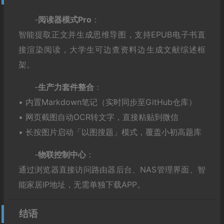
-‌
阅读器模式Pro
‌：
智能提取正文并生成思维导图，支持EPUB电子书直
接渲染阅读，大学生可边查资料边生成文献综述框
架。
-‌
生产力套件整合
‌：
• 内置Markdown笔记（实时同步至GitHub仓库）
• 网页截图自动OCR转文字，直接粘贴到微信
• 长按图片启动「以图搜题」模式，覆盖小初高题库
-‌
物联控制中心
‌：
通过浏览器直接访问路由器后台、NAS管理界面、智
能家居IP地址，无需单独下载APP。
结语