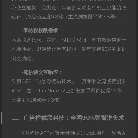
心交互框架。实测在10年前的老款安卓机上仍能流畅
运行，冷启动速度0.8秒（主流浏览器平均3.5秒）。
-‌
零特权权限需求
‌：
不索取通讯录、定位、相机等权限，所有数据存储于
本地沙盒。即便禁止所有权限，依然支持90%的基础
浏览功能。
-‌
毫秒级交互响应
‌：
采用自研「磁悬浮渲染技术」，页面滑动流畅度提升
40%。在Redmi Note 12上加载知乎网页仅需1.2秒，
比某主流浏览器快3倍。
二、广告拦截黑科技：全网90%弹窗消失术
X浏览器APP内置全球顶尖过滤规则库，配合AI