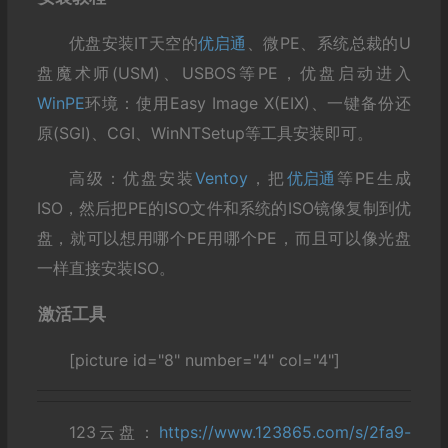
优盘安装IT天空的
优启通
、微PE、系统总裁的U
盘魔术师(USM)、USBOS等PE，优盘启动进入
WinPE
环境：使用Easy Image X(EIX)、一键备份还
原(SGI)、CGI、WinNTSetup等工具安装即可。
高级：优盘安装
Ventoy
，把
优启通
等PE生成
ISO，然后把PE的ISO文件和系统的ISO镜像复制到优
盘，就可以想用哪个PE用哪个PE，而且可以像光盘
一样直接安装ISO。
激活工具
[picture id="8" number="4" col="4"]
123云盘：
https://www.123865.com/s/2fa9-