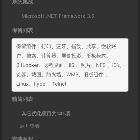
系统集成
Microsoft .NET Framework 3.5
保留列表
保留组件：打印、蓝牙、指纹、共享、微软账
户、搜索、计算器、屏幕投影、平板模式、
BitLocker、远程桌面、IIS 、照片、NFS 、IE浏
览器、截图、防火墙、WMP、旧版组件 、
Linux、hyper、Telnet
精简列表
其它优化项目共141项
展开查看
安装教程