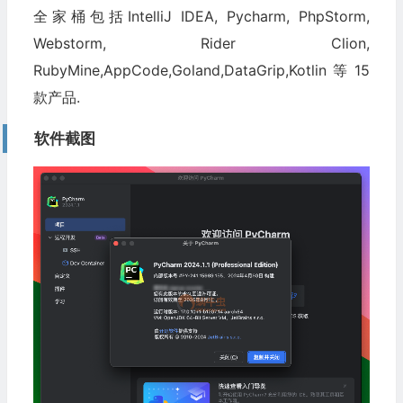
全家桶包括IntelliJ IDEA, Pycharm, PhpStorm,
Webstorm, Rider Clion,
RubyMine,AppCode,Goland,DataGrip,Kotlin等15
款产品.
软件截图